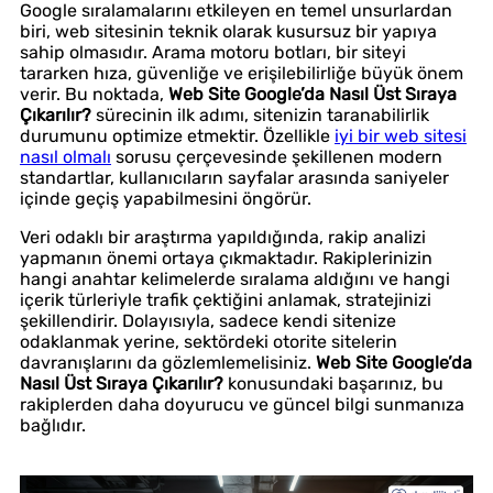
Google sıralamalarını etkileyen en temel unsurlardan
biri, web sitesinin teknik olarak kusursuz bir yapıya
sahip olmasıdır. Arama motoru botları, bir siteyi
tararken hıza, güvenliğe ve erişilebilirliğe büyük önem
verir. Bu noktada,
Web Site Google’da Nasıl Üst Sıraya
Çıkarılır?
sürecinin ilk adımı, sitenizin taranabilirlik
durumunu optimize etmektir. Özellikle
iyi bir web sitesi
nasıl olmalı
sorusu çerçevesinde şekillenen modern
standartlar, kullanıcıların sayfalar arasında saniyeler
içinde geçiş yapabilmesini öngörür.
Veri odaklı bir araştırma yapıldığında, rakip analizi
yapmanın önemi ortaya çıkmaktadır. Rakiplerinizin
hangi anahtar kelimelerde sıralama aldığını ve hangi
içerik türleriyle trafik çektiğini anlamak, stratejinizi
şekillendirir. Dolayısıyla, sadece kendi sitenize
odaklanmak yerine, sektördeki otorite sitelerin
davranışlarını da gözlemlemelisiniz.
Web Site Google’da
Nasıl Üst Sıraya Çıkarılır?
konusundaki başarınız, bu
rakiplerden daha doyurucu ve güncel bilgi sunmanıza
bağlıdır.