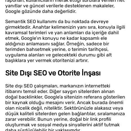
raporları, kullanıcıların merak ettiği sorulara verilen net
yanıtlar ve güncel verilerle desteklenen makaleler,
Google gözünde daha değerlidir.
Semantik SEO kullanımı da bu noktada devreye
girmektedir. Anahtar kelimenizin yanı sıra, konuyla ilgili
kavramsal terimleri ve yan anlamları da içeriğe dahil
etmek, Google’ın konuyu ne kadar kapsamlı ele
aldığınızı anlamasını sağlar. Örneğin, sadece bir
terimden bahsetmek yerine, o terimin tarihçesi,
uygulama alanları ve gelecekteki durumu gibi alt
başlıklara yer vermek otoritenizi artırır.
Site Dışı SEO ve Otorite İnşası
Site dışı SEO çalışmaları, markanızın internetteki
itibarını temsil eder. Diğer saygın sitelerden alınan
doğal backlinkler, Google’a sitenizin referans gösterilen
bir kaynak olduğu mesajını verir. Ancak burada önemli
olan nicelik değil, niteliktir. Sektörünüzle alakasız veya
düşük kaliteli sitelerden gelen bağlantılar, sıralamanıza
zarar verebilir. Bunun yerine, doğal bir link profili
oluşturmak ve sosyal medya sinyallerini aktif tutmak
daha sürdürülebilir bir yaklaşımdır.