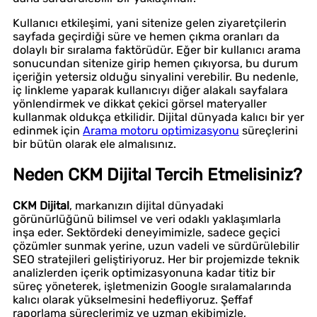
Kullanıcı etkileşimi, yani sitenize gelen ziyaretçilerin
sayfada geçirdiği süre ve hemen çıkma oranları da
dolaylı bir sıralama faktörüdür. Eğer bir kullanıcı arama
sonucundan sitenize girip hemen çıkıyorsa, bu durum
içeriğin yetersiz olduğu sinyalini verebilir. Bu nedenle,
iç linkleme yaparak kullanıcıyı diğer alakalı sayfalara
yönlendirmek ve dikkat çekici görsel materyaller
kullanmak oldukça etkilidir. Dijital dünyada kalıcı bir yer
edinmek için
Arama motoru optimizasyonu
süreçlerini
bir bütün olarak ele almalısınız.
Neden CKM Dijital Tercih Etmelisiniz?
CKM Dijital
, markanızın dijital dünyadaki
görünürlüğünü bilimsel ve veri odaklı yaklaşımlarla
inşa eder. Sektördeki deneyimimizle, sadece geçici
çözümler sunmak yerine, uzun vadeli ve sürdürülebilir
SEO stratejileri geliştiriyoruz. Her bir projemizde teknik
analizlerden içerik optimizasyonuna kadar titiz bir
süreç yöneterek, işletmenizin Google sıralamalarında
kalıcı olarak yükselmesini hedefliyoruz. Şeffaf
raporlama süreçlerimiz ve uzman ekibimizle,