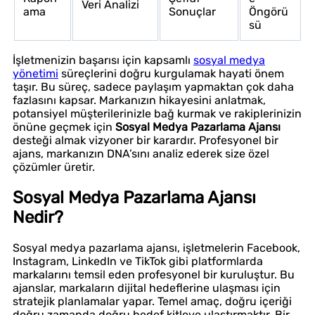
Veri Analizi
ama
Sonuçlar
Öngörü
sü
İşletmenizin başarısı için kapsamlı
sosyal medya
yönetimi
süreçlerini doğru kurgulamak hayati önem
taşır. Bu süreç, sadece paylaşım yapmaktan çok daha
fazlasını kapsar. Markanızın hikayesini anlatmak,
potansiyel müşterilerinizle bağ kurmak ve rakiplerinizin
önüne geçmek için
Sosyal Medya Pazarlama Ajansı
desteği almak vizyoner bir karardır. Profesyonel bir
ajans, markanızın DNA’sını analiz ederek size özel
çözümler üretir.
Sosyal Medya Pazarlama Ajansı
Nedir?
Sosyal medya pazarlama ajansı, işletmelerin Facebook,
Instagram, LinkedIn ve TikTok gibi platformlarda
markalarını temsil eden profesyonel bir kuruluştur. Bu
ajanslar, markaların dijital hedeflerine ulaşması için
stratejik planlamalar yapar. Temel amaç, doğru içeriği
doğru zamanda doğru hedef kitleye ulaştırmaktır. Bir