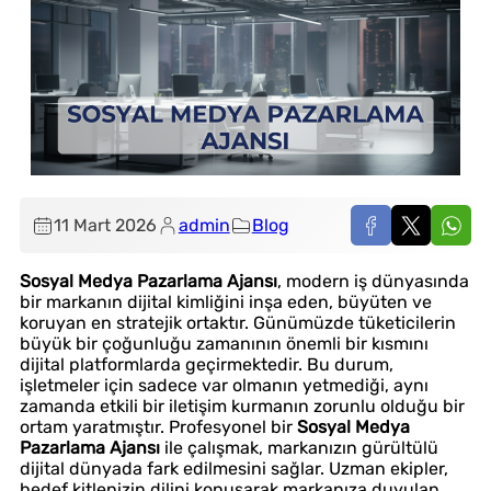
11 Mart 2026
admin
Blog
Sosyal Medya Pazarlama Ajansı
, modern iş dünyasında
bir markanın dijital kimliğini inşa eden, büyüten ve
koruyan en stratejik ortaktır. Günümüzde tüketicilerin
büyük bir çoğunluğu zamanının önemli bir kısmını
dijital platformlarda geçirmektedir. Bu durum,
işletmeler için sadece var olmanın yetmediği, aynı
zamanda etkili bir iletişim kurmanın zorunlu olduğu bir
ortam yaratmıştır. Profesyonel bir
Sosyal Medya
Pazarlama Ajansı
ile çalışmak, markanızın gürültülü
dijital dünyada fark edilmesini sağlar. Uzman ekipler,
hedef kitlenizin dilini konuşarak markanıza duyulan