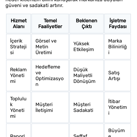
güveni ve sadakati artırır.
Hizmet
Temel
Beklenen
İşletme
Alanı
Faaliyetler
Çıktı
Faydası
İçerik
Görsel ve
Marka
Yüksek
Strateji
Metin
Bilinirliğ
Etkileşim
si
Üretimi
i
Hedefleme
Reklam
Düşük
ve
Satış
Yöneti
Maliyetli
Optimizasyo
Artışı
mi
Dönüşüm
n
Toplulu
İtibar
k
Müşteri
Müşteri
Yönetim
Yöneti
İletişimi
Sadakati
i
mi
Büyüm
Raporl
Şeffaf
e