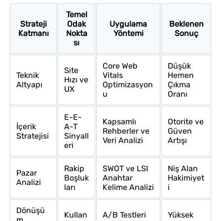
Temel
Strateji
Odak
Uygulama
Beklenen
Katmanı
Nokta
Yöntemi
Sonuç
sı
Core Web
Düşük
Site
Teknik
Vitals
Hemen
Hızı ve
Altyapı
Optimizasyon
Çıkma
UX
u
Oranı
E-E-
Kapsamlı
Otorite ve
İçerik
A-T
Rehberler ve
Güven
Stratejisi
Sinyall
Veri Analizi
Artışı
eri
Rakip
SWOT ve LSI
Niş Alan
Pazar
Boşluk
Anahtar
Hakimiyet
Analizi
ları
Kelime Analizi
i
Dönüşü
Kullan
A/B Testleri
Yüksek
m