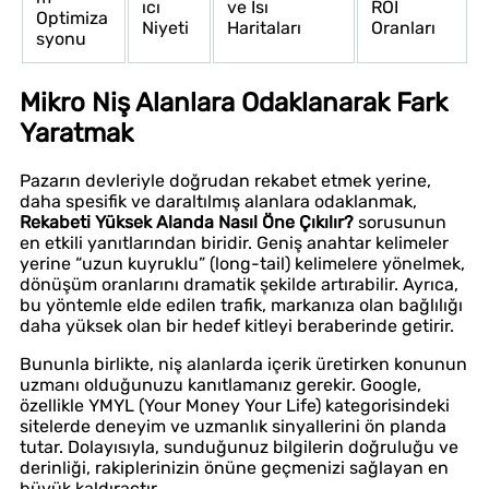
ıcı
ve Isı
ROI
Optimiza
Niyeti
Haritaları
Oranları
syonu
Mikro Niş Alanlara Odaklanarak Fark
Yaratmak
Pazarın devleriyle doğrudan rekabet etmek yerine,
daha spesifik ve daraltılmış alanlara odaklanmak,
Rekabeti Yüksek Alanda Nasıl Öne Çıkılır?
sorusunun
en etkili yanıtlarından biridir. Geniş anahtar kelimeler
yerine “uzun kuyruklu” (long-tail) kelimelere yönelmek,
dönüşüm oranlarını dramatik şekilde artırabilir. Ayrıca,
bu yöntemle elde edilen trafik, markanıza olan bağlılığı
daha yüksek olan bir hedef kitleyi beraberinde getirir.
Bununla birlikte, niş alanlarda içerik üretirken konunun
uzmanı olduğunuzu kanıtlamanız gerekir. Google,
özellikle YMYL (Your Money Your Life) kategorisindeki
sitelerde deneyim ve uzmanlık sinyallerini ön planda
tutar. Dolayısıyla, sunduğunuz bilgilerin doğruluğu ve
derinliği, rakiplerinizin önüne geçmenizi sağlayan en
büyük kaldıraçtır.