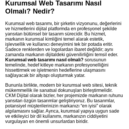
Kurumsal Web Tasarımı Nasıl
Olmalı? Nedir?
Kurumsal web tasarımı, bir şirketin vizyonunu, değerlerini
ve hizmetlerini dijital platformda en profesyonel şekilde
yansıtan bütünsel bir tasarım sürecidir. Bu hizmet,
markanın kurumsal kimliğini temel alarak estetik,
işlevsellik ve kullanıcı deneyimini tek bir potada eritir.
Sadece renklerden ve logolardan ibaret değildir; aynı
zamanda markanın dijitaldeki güvenilirliğini temsil eder.
Kurumsal web tasarımı nasıl olmalı?
sorusunun
temelinde, hedef kitleye markanın profesyonelliğini
hissettirmek ve işletmenin hedeflerine ulaşmasını
sağlayacak bir altyapı oluşturmak yatar.
Bununla birlikte, modern bir kurumsal web sitesi, teknik
mükemmellik ile sanatsal dokunuşları birleştirmelidir.
CKM Dijital olarak bizler, her projemizde markanın ruhunu
yansıtan özgün tasarımlar geliştiriyoruz. Bu tasarımlar,
potansiyel müşterilerinizin markanızı “en iyisi” olarak
algılamasını sağlar. Ayrıca, kurumsal yapıya uygun sade
ve etkileyici bir dil kullanımı, markanızın ciddiyetini
vurgulayan en önemli unsurlardan biridir.