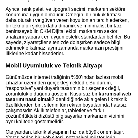
Ayrıca, renk paleti ve tipografi seçimi, markanın sektörel
konumuna uygun olmalıdır. Örneğin, bir hukuk firması
daha oturaklı ve güven veren koyu tonları tercih ederken,
bir teknoloji şirketi daha dinamik ve minimalist bir tarz
benimseyebilir. CKM Dijital ekibi, markanızın sektör
analizini yaparak en uygun estetik standartları belirler. Bu
sayede, ziyaretçiler sitenizde dolaşırken sadece bilgi
edinmekle kalmaz, aynı zamanda markanızın prestijini
iliklerine kadar hissederler.
Mobil Uyumluluk ve Teknik Altyapı
Günümüzde internet trafiğinin %60’ından fazlası mobil
cihazlar üzerinden gerçekleşmektedir. Bu durum,
“responsive” yani duyarlı tasarımın bir seçenek değil,
zorunluluk olduğunu gösterir. Kusursuz bir
kurumsal web
tasarımı nasıl olmalı?
denildiğinde akla gelen ilk teknik
özelliklerden biri, sitenin tüm ekran boyutlarında hatasız
çalışmasıdır. Akıllı telefonlar, tabletler ve farklı
çözünürlükteki dizüstü bilgisayarlar markanızın vitrinini
aynı kalitede göstermelidir.
Öte yandan, teknik altyapının hızı da büyük önem taşır.
Yavaş açılan bir web sitesi, potansiyel müşterilerin