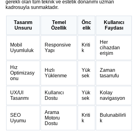
gerekli olan tüm teknik ve estetik donanımı uzman
kadrosuyla sunmaktadır.
Tasarım
Temel
Önc
Kullanıcı
Unsuru
Özellik
elik
Faydası
Her
Mobil
Responsive
Kriti
cihazdan
Uyumluluk
Yapı
k
erişim
Hız
Hızlı
Yük
Zaman
Optimizasy
Yüklenme
sek
tasarrufu
onu
UX/UI
Kullanıcı
Yük
Kolay
Tasarımı
Dostu
sek
navigasyon
Arama
SEO
Kriti
Bulunabilirli
Motoru
Uyumu
k
k
Dostu