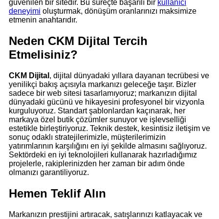
güvenilen bir sitedir. Bu süreçte başarılı bir
kullanıcı
deneyimi
oluşturmak, dönüşüm oranlarınızı maksimize
etmenin anahtarıdır.
Neden CKM Dijital Tercih
Etmelisiniz?
CKM Dijital
, dijital dünyadaki yıllara dayanan tecrübesi ve
yenilikçi bakış açısıyla markanızı geleceğe taşır. Bizler
sadece bir web sitesi tasarlamıyoruz; markanızın dijital
dünyadaki gücünü ve hikayesini profesyonel bir vizyonla
kurguluyoruz. Standart şablonlardan kaçınarak, her
markaya özel butik çözümler sunuyor ve işlevselliği
estetikle birleştiriyoruz. Teknik destek, kesintisiz iletişim ve
sonuç odaklı stratejilerimizle, müşterilerimizin
yatırımlarının karşılığını en iyi şekilde almasını sağlıyoruz.
Sektördeki en iyi teknolojileri kullanarak hazırladığımız
projelerle, rakiplerinizden her zaman bir adım önde
olmanızı garantiliyoruz.
Hemen Teklif Alın
Markanızın prestijini artıracak, satışlarınızı katlayacak ve