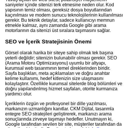
saniyeler içinde sitenizi terk etmesine neden olur. Kod
yapısının temiz olması, gereksiz dosya boyutlarından
kaçınılması ve modern sunucu teknolojilerinin kullanılması
gerekir. Bu teknik detaylar, sadece kullanıcıyı memnun
etmekle kalmaz, aynı zamanda Google gibi arama
motorlarının da sitenizi üst sıralara taşımasını sağlar.
SEO ve İçerik Stratejisinin Önemi
Görsel olarak harika bir siteye sahip olmak tek başına
yeterli değildir; sitenizin bulunabilir olması gerekir. SEO
(Arama Motoru Optimizasyonu) uyumlu bir altyapı,
kurumsal web tasarımının temel direklerinden biridir.
Sayfa başlıkları, meta açıklamaları ve doğru anahtar
kelime kullanımı, hedef kitlenizin size ulaşmasını
kolaylaştırır. Özellikle kurumsal sitelerde blog bölümleri ve
doğru yapılandırılmış hizmet sayfaları, otorite kurmanıza
yardımcı olur.
İçeriklerin özgün ve profesyonel bir dille yazılması,
markanızın uzmanlığını kanıtlar. CKM Dijital, tasarımla
entegre SEO stratejileri geliştirerek, markanızı arama
sonuçlarında zirveye taşımayı hedefler. Unutmayın ki,
Google tarafından sevilen bir site, müşteriler tarafından da