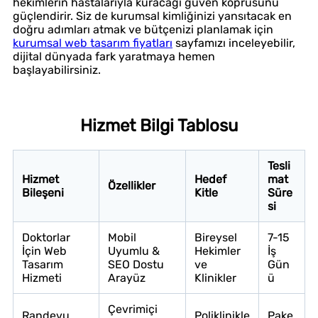
hekimlerin hastalarıyla kuracağı güven köprüsünü
güçlendirir. Siz de kurumsal kimliğinizi yansıtacak en
doğru adımları atmak ve bütçenizi planlamak için
kurumsal web tasarım fiyatları
sayfamızı inceleyebilir,
dijital dünyada fark yaratmaya hemen
başlayabilirsiniz.
Hizmet Bilgi Tablosu
Tesli
Hizmet
Hedef
mat
Özellikler
Bileşeni
Kitle
Süre
si
Doktorlar
Mobil
Bireysel
7-15
İçin Web
Uyumlu &
Hekimler
İş
Tasarım
SEO Dostu
ve
Gün
Hizmeti
Arayüz
Klinikler
ü
Çevrimiçi
Randevu
Poliklinikle
Pake