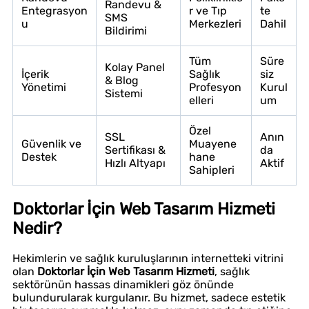
Randevu &
Entegrasyon
r ve Tıp
te
SMS
u
Merkezleri
Dahil
Bildirimi
Tüm
Süre
Kolay Panel
İçerik
Sağlık
siz
& Blog
Yönetimi
Profesyon
Kurul
Sistemi
elleri
um
Özel
SSL
Anın
Güvenlik ve
Muayene
Sertifikası &
da
Destek
hane
Hızlı Altyapı
Aktif
Sahipleri
Doktorlar İçin Web Tasarım Hizmeti
Nedir?
Hekimlerin ve sağlık kuruluşlarının internetteki vitrini
olan
Doktorlar İçin Web Tasarım Hizmeti
, sağlık
sektörünün hassas dinamikleri göz önünde
bulundurularak kurgulanır. Bu hizmet, sadece estetik