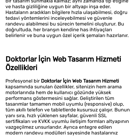
bir tasarım sunmakla kalmaz; aynı zamanda tıp etiğine
ve hasta gizliliğine uygun bir altyapı inşa eder.
Hastaların aradıkları bilgilere hızla ulaşabilmesi, doğru
tedavi yöntemlerini inceleyebilmesi ve güvenle
randevu alabilmesi bu sürecin temelini oluşturur. Bu
doğrultuda, her branşın kendine has ihtiyaçları
belirlenir ve buna uygun özel içerik şemaları hazırlanır.
Doktorlar İçin Web Tasarım Hizmeti
Özellikleri
Profesyonel bir
Doktorlar İçin Web Tasarım Hizmeti
kapsamında sunulan özellikler, sitenizin hem arama
motorlarında hem de kullanıcı gözünde yüksek
performans göstermesini sağlar. Geliştirilen tüm
tasarımlar tamamen mobil uyumlu (responsive) olup,
tüm akıllı telefon ve tabletlerde kusursuz çalışır. Bunun
yanı sıra, hızlı yüklenen sayfalar, güvenli SSL
sertifikaları ve KVKK uyumlu iletişim formları altyapının
vazgeçilmez unsurlarıdır. Ayrıca entegre edilen
modern randevu modülleri sayesinde hastalarınız